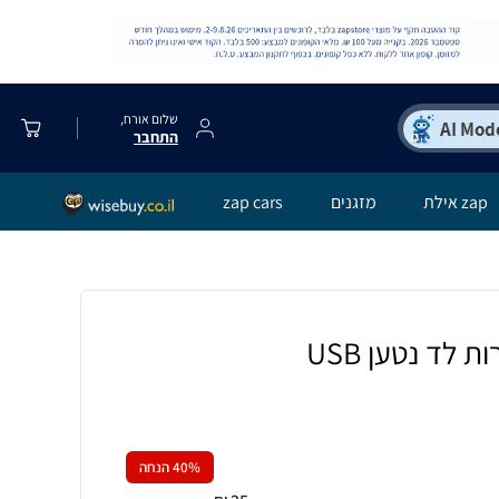
שלום אורח,
התחבר
zap אילת
מזגנים
zap cars
 לד נטען USB
% הנחה
40