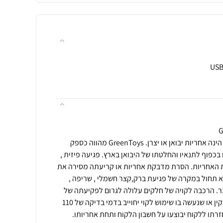
תנאי רכישה ואחריות: האחריות הינה אחריות יבואן או יצרן. GreenToys מהווה כספק
בכפוף לתנאיו והחלטתו של היבואן בארץ. פגיעה פיזית ,
עת האחריות. הסרת מדבקת אחריות או קריעתה מסירה את
א תחול במקרה של פגיעת ברק,קצר חשמלי , שריפה ,
צר. הרכבה לקויה של חלקים עלולה לגרום לפקיעתה של
האחריות. מוצר שיבדק וימצא תקין או שנעשה בו שימוש לקוי יחוייב בדמי בדיקה של 110
רתו ללקוח יבוצעו על חשבון הלקוח ותחת אחריותו.