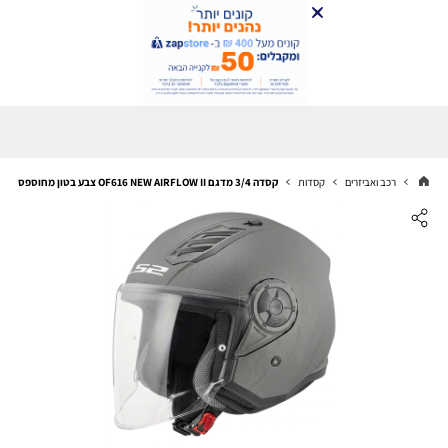
רכב ואביזרים
קסדות
קסדה 3/4 מדגם OF616 NEW AIRFLOW II צבע בטון מחוספס - דגם חדש 2026