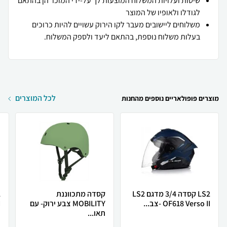
שיטות ועלויות המשלוח המוצעות לך על-ידי המוכר הן בהתאם
לגודלו ולאופיו של המוצר
משלוחים ליישובים מעבר לקו הירוק עשויים להיות כרוכים
בעלות משלוח נוספת, בהתאם ליעד ולספק המשלוח.
לכל המוצרים
מוצרים פופולאריים נוספים מהחנות
LS2 קסדה 3/4 מדגם LS2
קסדה מתכווננת
OF618 Verso II -צב...
MOBILITY צבע ירוק- עם
I
תאו...
צ