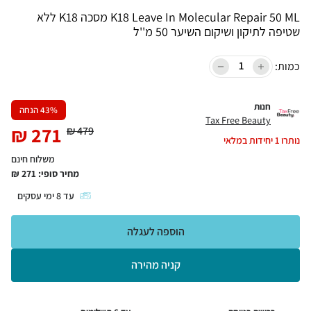
K18 Leave In Molecular Repair 50 ML מסכה K18 ללא
שטיפה לתיקון ושיקום השיער 50 מ''ל
כמות:
חנות
% הנחה
43
Tax Free Beauty
₪
271
₪
479
נותרו
1
יחידות במלאי
משלוח חינם
מחיר סופי:
271
₪
עד
8
ימי עסקים
הוספה לעגלה
קניה מהירה