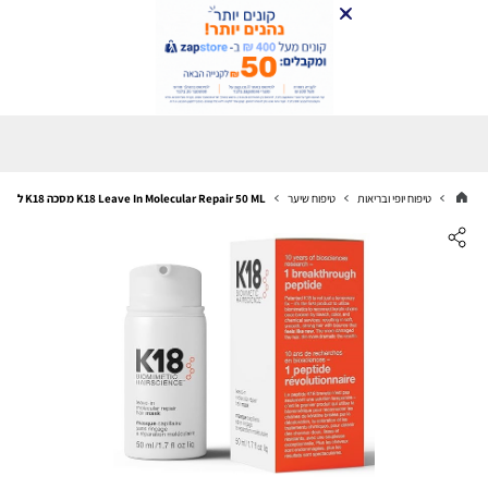
טיפוח יופי ובריאות
טיפוח שיער
K18 Leave In Molecular Repair 50 ML מסכה K18 ללא שטיפה לתיקון ושיקום השיער 50 מ''ל