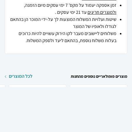
זמן אספקה יעמוד על מקס' 7 ימי עסקים מיום הזמנה,
ולמוצרים חריגים
עד 21 ימי עסקים .
שיטות ועלויות המשלוח המוצעות לך על-ידי המוכר הן בהתאם
לגודלו ולאופיו של המוצר
משלוחים ליישובים מעבר לקו הירוק עשויים להיות כרוכים
בעלות משלוח נוספת, בהתאם ליעד ולספק המשלוח.
לכל המוצרים
מוצרים פופולאריים נוספים מהחנות
₪
479
₪
271
קניה מהירה
הוספה לעגלה
משלוח חינם
E
Olaplex Olaplex N.9
La Beaute LA BEAUTE