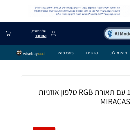
שלום אורח,
התחבר
zap אילת
מזגנים
zap cars
מטען אלחוטי 3 ב-1 עם תאורת RGB טלפון אוזניות