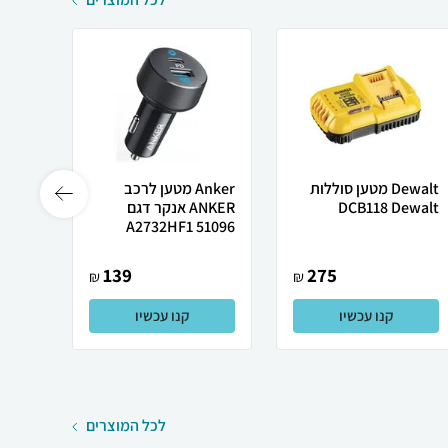
Dewalt מטען סוללות
Anker מטען לרכב
DCB118 Dewalt
ANKER אנקר דגם
3IN1
A2732HF1 51096
שחור Miracas..
139
275
₪
₪
קנו עכשיו
קנו עכשיו
לכל המוצרים