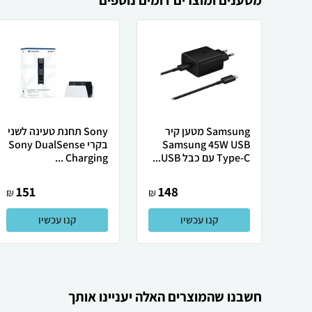
מטענים ומוצרים דומים נוספים
Samsung מטען קיר
Sony תחנת טעינה לשני
Samsung 45W USB
בקרי Sony DualSense
Type-C עם כבל USB...
Charging ...
151
148
₪
₪
קנו עכשיו
קנו עכשיו
חשבנו שהמוצרים האלה יעניינו אותך