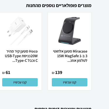
מוצרים פופולאריים נוספים מהחנות
Miracase מטען אלחוטי
Hoco מטען קיר מהיר
3 ב-1 15W MagSafe
20Wכניסת USB-Type
לטלפון אוזנ...
C וכבל Type-C...
61
139
₪
₪
קנו עכשיו
קנו עכשיו