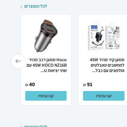
לכל המוצרים
מטען קיר מהיר 45W
Hoco מטען רכב מהיר
למחשבים טאבלטים
HOCO NZ16B ‏45W עם
וטלפונים עם כבל...
שתי יציאות U...
C וכבל Type-...
40
91
₪
₪
קנו עכשיו
קנו עכשיו
לכל המוצרים