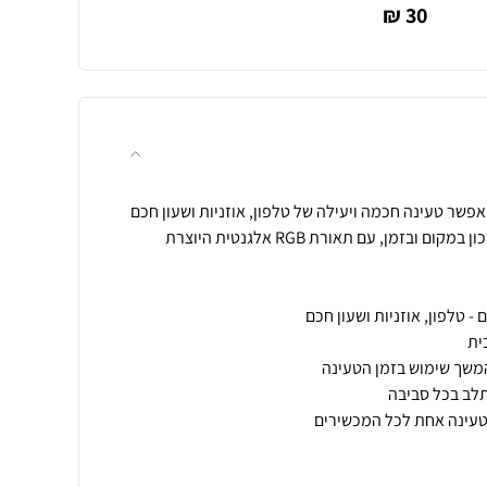
30 ₪
אלחוטי מתקדם 3 ב-1 המאפשר טעינה חכמה ויעילה של טלפון, אוזניות ושעון חכם
במקביל. הפתרון המושלם לחיסכון במקום ובזמן, עם תאורת RGB אלגנטית היוצרת