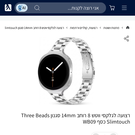
מתנות ושונות
רצועות, קולרים ורתמות
רצועה לגלקסי ווטש 8 רוחב 14mm סגנון Three Beads Slimtouch כסף WB09
רצועה לגלקסי ווטש 8 רוחב 14mm סגנון Three Beads
Slimtouch כסף WB09