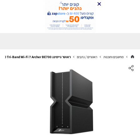
מחשבים ותוכנות
ראוטרים / נתבים
ראוטר גיימינג TP-Link BE15000 Tri-Band Wi-Fi 7 Archer BE700