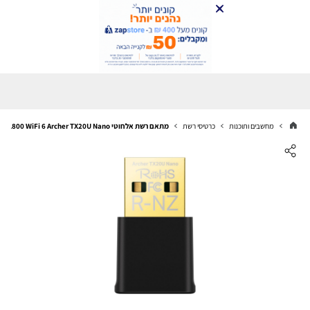
מחשבים ותוכנות
כרטיסי רשת
מתאם רשת אלחוטי TP-Link AX1800 WiFi 6 Archer TX20U Nano