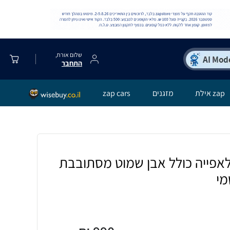
שלום אורח,
התחבר
zap אילת
מזגנים
zap cars
גז ''16 נייד לאפייה כולל אבן שמוט מסתובבת