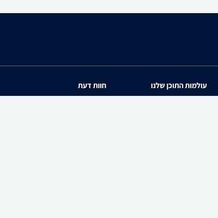
עולמות התוכן שלנו
חוות דעת
תיירות
iPhone 17
סופרמרקטים
Galaxy S26 Ultra SM-S94
מוצרים מבוקשים
iPhone 17 Pro
PowerShot SX740 HS
zap cars
Galaxy S26 SM-S942B/DS
WiseBuy
שיווק לעסקים-zap360
Galaxy A57 SM-A576B/DS
Galaxy S26 Ultra SM-S94
Galaxy Buds4 Pro SM-R640