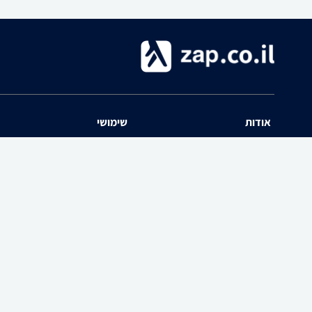
אודות
שימושי
השוואת מחירים zap אודות
שאלות ותשובות
תנאי שימוש
מדריך חנויות
האיזור האישי
נפילת מחירים
יצירת קשר
כל הקטגוריות
חוות דעת מוצרים
פרסום בזאפ
הרשמה לאתר
zap-הצטרפות כחנות ל
פרסום באתר
ממשק חנויות / יבואנים