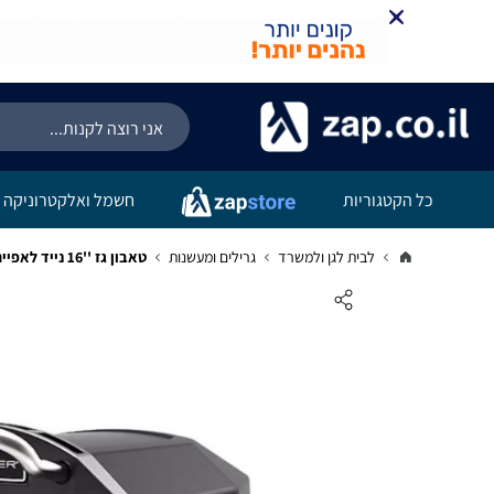
כל הקטגוריות
חשמל ואלקטרוניקה
לבית לגן ולמשרד
גרילים ומעשנות
טאבון ‏גז ''16 נייד לאפייה כולל אבן שמוט מסתובבת Smarter יבואן רשמי