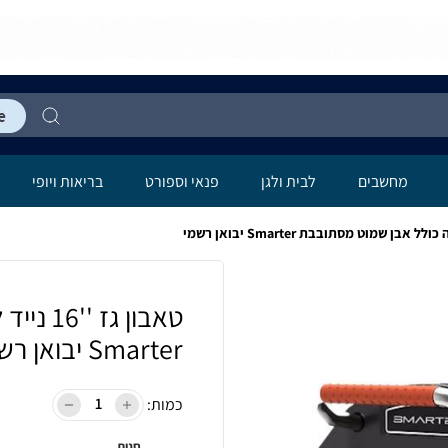
מחשבים
לבית ולגן
פנאי וספורט
בריאות ויופי
טאבון ‏
Smarter יבואן רשמי
כמות:
חנות