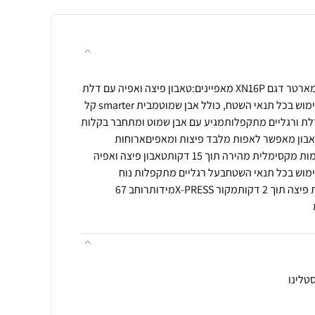
טאבון גז נייד ''16 SMARTER סמארטר דגם XN16P מאפיינים:טאבון פיצה ואפיה עם דלת
בעיצוב מודרני חדשנימיועד לשימוש בכל תנאי השטח, כולל אבן שמוטמבית smarter קל
 דלת ורגליים מתקפלותמגיע עם אבן שמוט ומתחבר בקלות
אבון מאפשר לאפות מלבד פיצות ומאפיםארוחות
משפחתיות דגים ובשריםהתחממות מקסימלית מהירה תוך 15 דקותטאבון פיצה ואפיה
ימוש בכל תנאי השטחבעל רגליים מתקפלות נוח
לאיחסוןהצתה אלקטרוניתאפיית פיצה תוך 2 דקותמקור X-PRESSמידותרוחב 67
טלינו