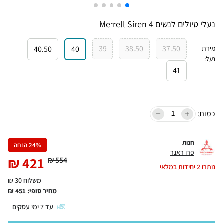
נעלי טיולים לנשים Merrell Siren 4
39
38.50
37.50
מידת
40
40.50
נעל
:
41
כמות:
חנות
% הנחה
24
פרו ראנר
₪
421
₪
554
נותרו
2
יחידות במלאי
משלוח 30 ₪
מחיר סופי:
451
₪
עד
7
ימי עסקים