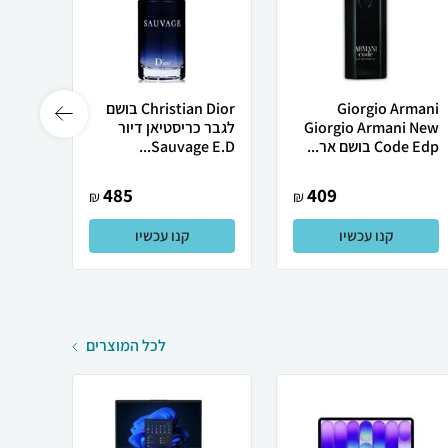
Giorgio Armani
Christian Dior בושם
Giorgio Armani New
לגבר כריסטיאן דיור
Code Edp בושם אר...
Sauvage E.D...
100ml
485
409
₪
₪
קנו עכשיו
קנו עכשיו
לכל המוצרים