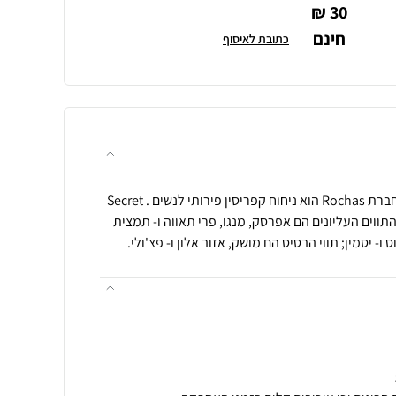
30 ₪
חינם
כתובת לאיסוף
הבושם Secret de Rochas של חברת Rochas הוא ניחוח קפריסין פירותי לנשים . Secret
de Roch הושק בשנת 2014. התווים העליונים הם אפרסק, מנגו, פרי תאווה ו- תמצית
- יסמין; תווי הבסיס הם מושק, אזוב אלון ו- פצ'ולי.