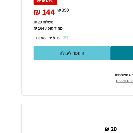
% הנחה
63
₪
144
₪
399
משלוח 20 ₪
מחיר סופי:
164
₪
עד
8
ימי עסקים
הוספה לעגלה
ומים
טים נוספים
20 ₪