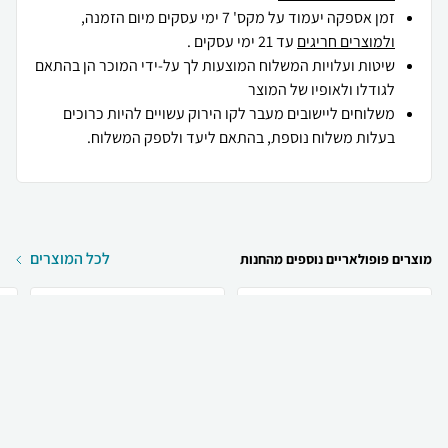
זמן אספקה יעמוד על מקס' 7 ימי עסקים מיום הזמנה,
ולמוצרים חריגים
עד 21 ימי עסקים .
שיטות ועלויות המשלוח המוצעות לך על-ידי המוכר הן בהתאם
לגודלו ולאופיו של המוצר
משלוחים ליישובים מעבר לקו הירוק עשויים להיות כרוכים
בעלות משלוח נוספת, בהתאם ליעד ולספק המשלוח.
לכל המוצרים
מוצרים פופולאריים נוספים מהחנות
₪
299
₪
228
קניה מהירה
הוספה לעגלה
משלוח חינם
y
Thierry Mugler Thierry
Christian Dior Christian