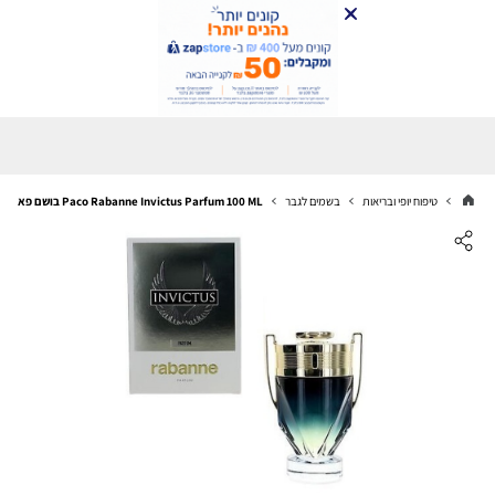
טיפוח יופי ובריאות
בשמים לגבר
Paco Rabanne Invictus Parfum 100 ML בושם פאקו ראבן אינויקטוס פרפיום 100 מ"ל