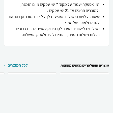
זמן אספקה יעמוד על מקס' 7 ימי עסקים מיום הזמנה,
ולמוצרים חריגים
עד 21 ימי עסקים .
שיטות ועלויות המשלוח המוצעות לך על-ידי המוכר הן בהתאם
לגודלו ולאופיו של המוצר
משלוחים ליישובים מעבר לקו הירוק עשויים להיות כרוכים
בעלות משלוח נוספת, בהתאם ליעד ולספק המשלוח.
לכל המוצרים
מוצרים פופולאריים נוספים מהחנות
₪
579
₪
345
קניה מהירה
הוספה לעגלה
משלוח חינם
o
Prada Prada Paradigme
Christian Dior Dior