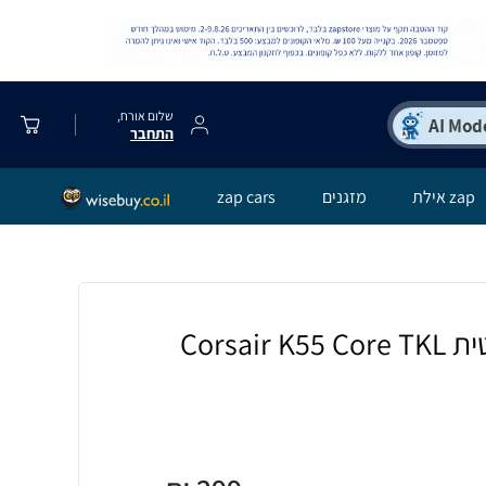
שלום אורח,
התחבר
zap אילת
מזגנים
zap cars
מקלדת גיימינג חוטית Corsair K55 Core TKL