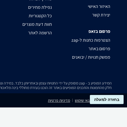
האיזור האישי
נפילת מחירים
יצירת קשר
כל הקטגוריות
חוות דעת מוצרים
פרסום בזאפ
הרשמה לאתר
zap-הצטרפות כחנות ל
פרסום באתר
ממשק חנויות / יבואנים
המידע המופיע ב - zap מסופק על ידי החנויות עצמן ובאחריותן בלבד. במידה ונתקלת בבעיה כלשהי בנתונים המוצגים באתר, אנא שלח אלינו הודעה ואנו נטפל בעניין.
חלק מהתמונות והתכנים המופיעים באתר זה הוכנו בעזרת מחוללי בינה מלאכותית
בחזרה למעלה
נגישות
תנאי שימוש
מדיניות פרטיות