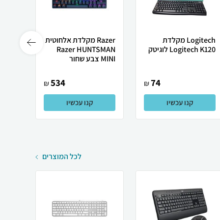
Logitech ‏מקלדת
Razer מקלדת אלחוטית
Logitech K120 לוגיטק
Razer HUNTSMAN
MINI צבע שחור
Mini
534
74
₪
₪
קנו עכשיו
קנו עכשיו
לכל המוצרים