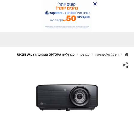
חשמל ואלקטרוניקה
מקרנים
מקרן לייזר OPTOMA אופטומה דגם UHZ58LV