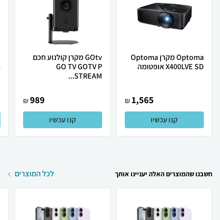
Optoma מקרן Optoma
GOtv מקרן קולנוע חכם
X400LVE SD אופטומה
GO TV GOTV P
.
STREAM...
989
1,565
₪
₪
קנו עכשיו
קנו עכשיו
לכל המוצרים
חשבנו שהמוצרים האלה יעניינו אותך