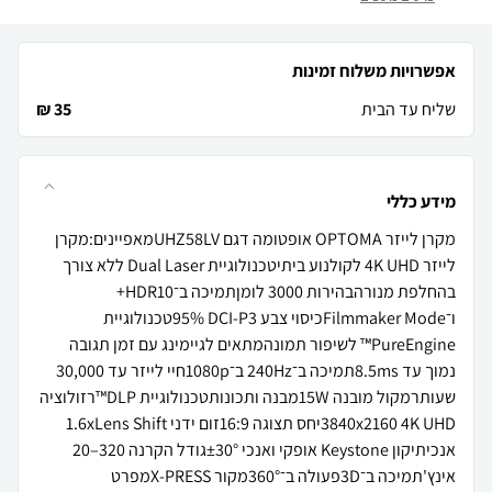
אפשרויות משלוח זמינות
שליח עד הבית
35 ₪
מידע כללי
מקרן לייזר OPTOMA אופטומה דגם UHZ58LVמאפיינים:מקרן
לייזר 4K UHD לקולנוע ביתיטכנולוגיית Dual Laser ללא צורך
בהחלפת מנורהבהירות ‎3000 לומןתמיכה ב־HDR10+
ו־Filmmaker Modeכיסוי צבע ‎95% DCI-P3טכנולוגיית
PureEngine™ לשיפור תמונהמתאים לגיימינג עם זמן תגובה
נמוך עד ‎8.5msתמיכה ב־240Hz ב־1080pחיי לייזר עד ‎30,000
שעותרמקול מובנה ‎15Wמבנה ותכונותטכנולוגיית DLP™רזולוציה
‎3840x2160 4K UHDיחס תצוגה ‎16:9זום ידני ‎1.6xLens Shift
אנכיתיקון Keystone אופקי ואנכי ‎±30°גודל הקרנה ‎20–320
אינץ'תמיכה ב־3Dפעולה ב־360°מקור X-PRESSמפרט