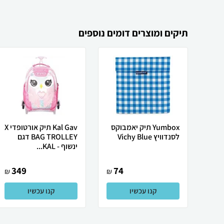
תיקים ומוצרים דומים נוספים
Yumbox תיק יאמבוקס
Kal Gav תיק אורטופדי X
לסנדוויץ Vichy Blue
BAG TROLLEY דגם
ינשוף - KAL...
349
74
₪
₪
קנו עכשיו
קנו עכשיו