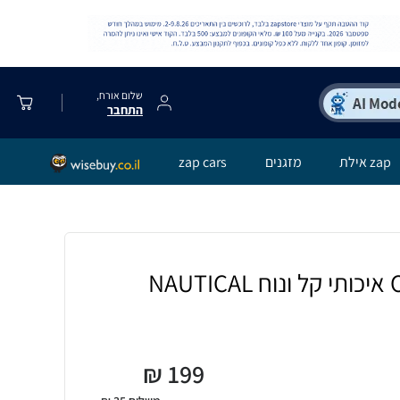
שלום אורח,
התחבר
zap אילת
מזגנים
zap cars
₪
199