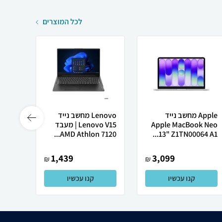
לכל המוצרים
Apple מחשב נייד
Lenovo מחשב נייד
 X50
Apple MacBook Neo
Lenovo V15 | מעבד
13" Z1TN00064 A1...
AMD Athlon 7120...
רובוט
1,439
3,099
₪
₪
קנו עכשיו
קנו עכשיו