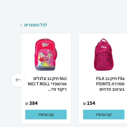
לכל המוצרים
Fila תיק גב FILA
Nici תיק גב וגלגלים
מסדרת POINTS
אורטופדי NICI T ROLL
חדשני
בעיצוב מדהים
ריקוד פיי...
מיני 
384
154
₪
₪
קנו עכשיו
קנו עכשיו