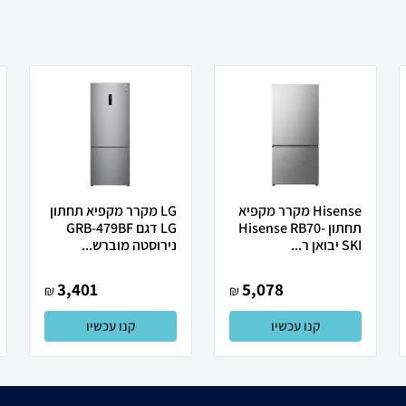
Hisense מקרר ‏מקפיא
LG מקרר מקפיא תחתון
תחתון Hisense RB70-
LG דגם GRB-479BF
SKI יבואן ר...
נירוסטה מוברש...
3,401
5,078
₪
₪
קנו עכשיו
קנו עכשיו