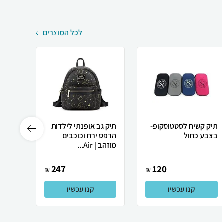
לכל המוצרים
תיק קשיח לסטטוסקופ-
תיק גב אופנתי לילדות
בצבע כחול
הדפס ירח וכוכבים
צד
מוזהב | Air...
קל מש
247
120
₪
₪
קנו עכשיו
קנו עכשיו