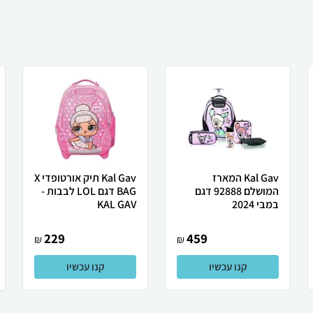
Kal Gav המארז
Kal Gav תיק אורטופדי X
המושלם 92888 דגם
BAG דגם LOL לבבות -
במבי 2024
KAL GAV
229
459
₪
₪
קנו עכשיו
קנו עכשיו