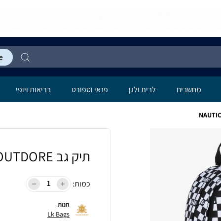
מחשבים
לבית ולגן
פנאי וספורט
בריאות ויופי
תיק גב OUTDORE איכותי קל ונוח NAUTICAL
כמות:
חנות
Lk Bags