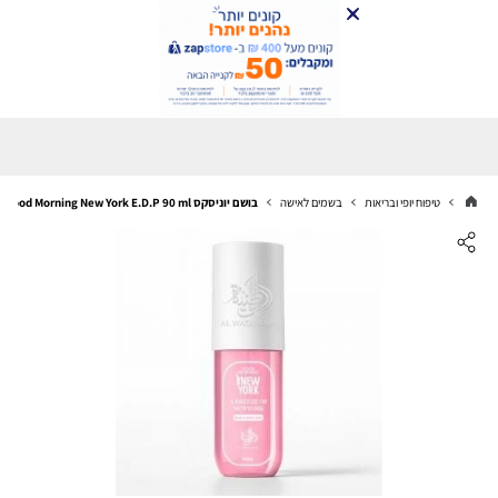
טיפוח יופי ובריאות
בשמים לאישה
בושם יוניסקס Al Watanian Good Morning New York E.D.P 90 ml