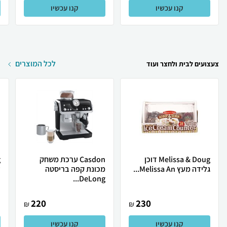
קנו עכשיו
קנו עכשיו
לכל המוצרים
צעצועים לבית ולחצר ועוד
Melissa & Doug דוכן
Casdon ערכת משחק
גלידה מעץ Melissa An...
מכונת קפה בריסטה
ע
DeLong...
220
230
₪
₪
קנו עכשיו
קנו עכשיו