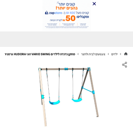
ילדים
צעצועים לבית ולחצר
מתקן נדנדה לילדים VARIO SWING זוגי HUDORA גרמניה