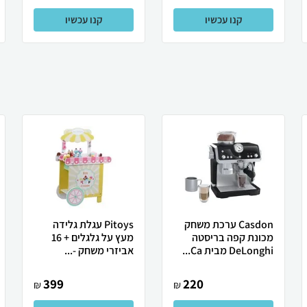
קנו עכשיו
קנו עכשיו
Casdon ערכת משחק
Pitoys עגלת גלידה
מכונת קפה בריסטה
מעץ על גלגלים + 16
DeLonghi מבית Ca...
אביזרי משחק -...
399
220
₪
₪