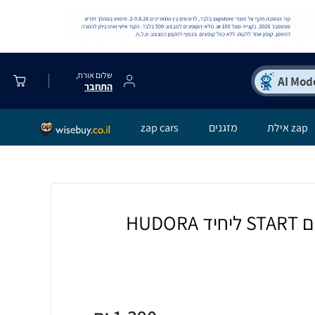
שלום אורח,
התחבר
zap אילת
מזגנים
zap cars
מתקן נדנדה לילדים START ליחיד HUDORA