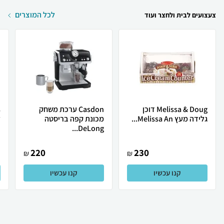
לכל המוצרים
צעצועים לבית ולחצר ועוד
Melissa & Doug דוכן
Casdon ערכת משחק
גלידה מעץ Melissa An...
מכונת קפה בריסטה
ל
DeLong...
220
230
₪
₪
קנו עכשיו
קנו עכשיו