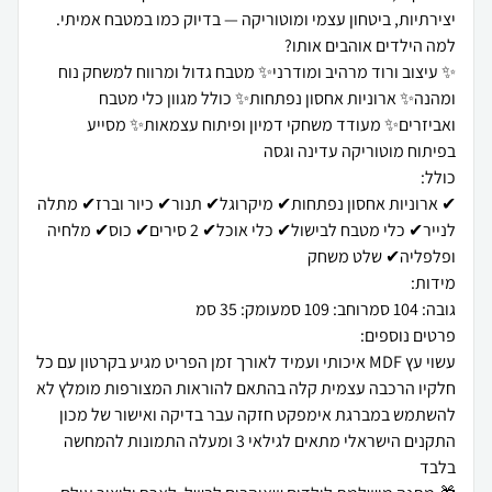
✨ עיצוב ורוד מרהיב ומודרני✨ מטבח גדול ומרווח למשחק נוח
ומהנה✨ ארוניות אחסון נפתחות✨ כולל מגוון כלי מטבח
ואביזרים✨ מעודד משחקי דמיון ופיתוח עצמאות✨ מסייע
✔ ארוניות אחסון נפתחות✔ מיקרוגל✔ תנור✔ כיור וברז✔ מתלה
לנייר✔ כלי מטבח לבישול✔ כלי אוכל✔ 2 סירים✔ כוס✔ מלחיה
עשוי עץ MDF איכותי ועמיד לאורך זמן הפריט מגיע בקרטון עם כל
חלקיו הרכבה עצמית קלה בהתאם להוראות המצורפות מומלץ לא
להשתמש במברגת אימפקט חזקה עבר בדיקה ואישור של מכון
התקנים הישראלי מתאים לגילאי 3 ומעלה התמונות להמחשה