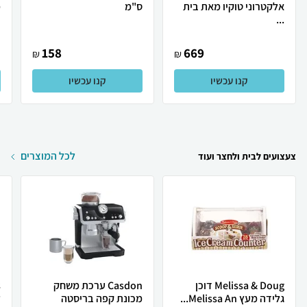
אלקטרוני טוקיו מאת בית
ס"מ
מ
...
158
669
₪
₪
קנו עכשיו
קנו עכשיו
לכל המוצרים
צעצועים לבית ולחצר ועוד
Melissa & Doug דוכן
Casdon ערכת משחק
גלידה מעץ Melissa An...
מכונת קפה בריסטה
ל