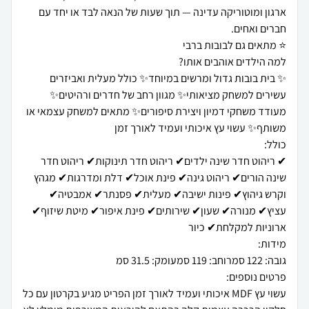
ארגון ומוטוריקה עדינה — תוך שעות של הנאה לבד או יחד עם
✨ בית בובות גדול ומרשים במיוחד✨ כולל מעלית ואביזרים
עשירים למשחק מציאותי✨ מגוון רחב של חדרים ורהיטים✨
מעודד משחקי דמיון ויצירת סיפורים✨ מתאים למשחק עצמאי או
✔ ריהוט חדר שינה ילדים✔ ריהוט חדר תינוקות✔ ריהוט חדר
שינה הורים✔ ריהוט גינה✔ פינת אוכל✔ דלת ומדרגות✔ מגהץ
וקרש גיהוץ✔ פינות ישיבה✔ מעלית✔ פסנתר✔ אמבטיה✔
עציץ✔ מנורה✔ שעון✔ שירותים✔ פינת איפור✔ מיטת שיזוף✔
עשוי עץ MDF איכותי ועמיד לאורך זמן הפריט מגיע בקרטון עם כל