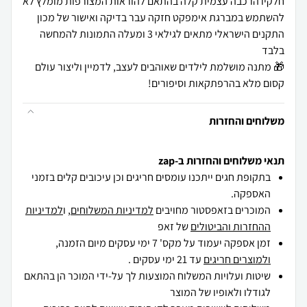
חלקיו הרכבה עצמית קלה בהתאם להוראות המצורפות מומלץ לא
להשתמש במברגת אימפקט חזקה עבר בדיקה ואישור של מכון
התקנים הישראלי מתאים לגילאי 3 ומעלה התמונות להמחשה
🎁 מתנה מושלמת לילדים שאוהבים לעצב, לדמיין וליצור עולם
קסום מלא בהרפתקאות וסיפורים!
משלוחים והחזרות
תנאי משלוחים והחזרות ב-zap
בתקופת חגים ייתכנו עומסים חריגים וכן עיכובים קלים בזמני
האספקה.
המוכרים בזאפסטור מחויבים
למדיניות המשלוחים
, ו
למדיניות
ההחזרות והביטולים
של זאפ
זמן אספקה יעמוד על מקס' 7 ימי עסקים מיום הזמנה,
ולמוצרים חריגים
עד 21 ימי עסקים .
שיטות ועלויות המשלוח המוצעות לך על-ידי המוכר הן בהתאם
לגודלו ולאופיו של המוצר