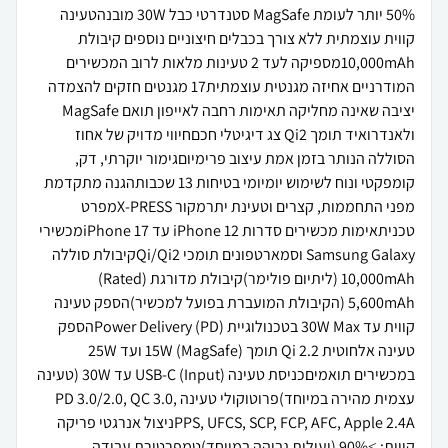
50% יותר לעומת MagSafe סטנדרטי כבל 30W מובנהטעינה
קווית עוצמתית ללא צורך בכבלים חיצוניים נוספים קיבולת
10,000mAhמספיקה לעד 2 טעינות מלאות לרוב המכשירים
המודרניים אחיזה מגנטית עוצמתית17 מגנטים חזקים להצמדה
יציבה שאינה מחליקה תאימות רחבה לאייפון תואם MagSafe
ולאנדרואיד תומך Qi2 צג דיגיטלי חכםחיווי מדויק של אחוז
הסוללה הנותר בזמן אמת עיצוב פרימיוםגימור יוקרתי, דק,
קומפקטי ונוח לשימוש יומיומי בטיחות 13 שכבותהגנה מתקדמת
מפני התחממות, קצרים וטעינת יתרמקור X-PRESSמפרט
טכניתאימות מכשירים סדרות iPhone 12 עד iPhone 17מכשירי
Samsung Galaxy וסמארטפונים תומכי Qi/Qi2קיבולת סוללה
10,000mAh (ליתיום פולימר)קיבולת מדורגת (Rated)
5,600mAh (הקיבולת המועברת בפועל למכשיר)הספק טעינה
קווית עד 30W Max בטכנולוגיית Power Delivery (PD)הספק
טעינה אלחוטית Qi 2.2 תומך 15W (MagSafe) ועד 25W
במכשירים תואמיםכניסת טעינה (Input) USB-C עד 30W (טעינה
עצמית מהירה במיוחד)פרוטוקולי טעינה PD 3.0/2.0, QC 3.0,
PPS, UFCS, SCP, FCP, AFC, Apple 2.4Aניצול אנרגטי פריקה
קווית: ≥90% (יעילות גבוהה במיוחד)טמפרטורת עבודה