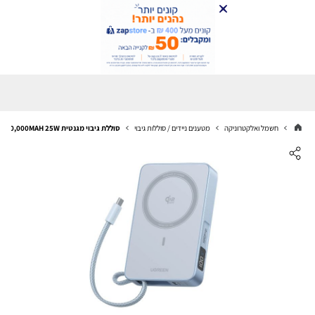
חשמל ואלקטרוניקה
מטענים ניידים / סוללות גיבוי
סוללת גיבוי מגנטית UGREEN 10,000MAH 25W יו-גרין דגם PB773 659588