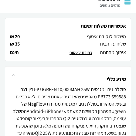
פרטים נוספים
אפשרויות משלוח זמינות
משלוח לנקודת איסוף
20 ₪
שליח עד הבית
35 ₪
איסוף מהחנות
חינם
כתובת לאיסוף
מידע כללי
סוללת גיבוי מגנטית UGREEN 10,000MAH 25W יו-גרין דגם
PB773 659588 מאפיינים:האנרגיה שאתם צריכים, ללא כבלים
ובשיא המהירות.סוללת גיבוי מגנטית מסדרת MagFlow של
Ugreenהפתרון המושלם למשתמשי iPhone ו-Androidהמשלב
עוצמה, כבל מובנה וטכנולוגיית Qi2 מהפכניתבעיצוב קומפקטי
שנצמד בחוזקה, היא מעניקהחופש תנועה מלא בזמן שהמכשיר
נטען בשיא המהירות מבנה ותכונותטעינת Qi2 25Wמהירה עד