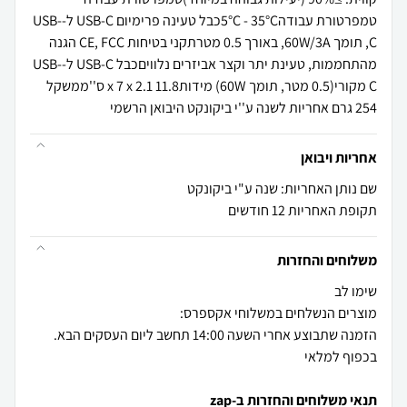
טמפרטורת עבודה5°C - 35°Cכבל טעינה פרימיום USB-C ל-USB-
C, תומך 60W/3A, באורך 0.5 מטרתקני בטיחות CE, FCC הגנה
מהתחממות, טעינת יתר וקצר אביזרים נלוויםכבל USB-C ל-USB-
C מקורי(0.5 מטר, תומך 60W) מידות11.8 x 7 x 2.1 ס''ממשקל
254 גרם אחריות לשנה ע''י ביקונקט היבואן הרשמי
אחריות ויבואן
שם נותן האחריות: שנה ע"י ביקונקט
תקופת האחריות 12 חודשים
משלוחים והחזרות
הזמנה שתבוצע אחרי השעה 14:00 תחשב ליום העסקים הבא.
בכפוף למלאי
תנאי משלוחים והחזרות ב-zap