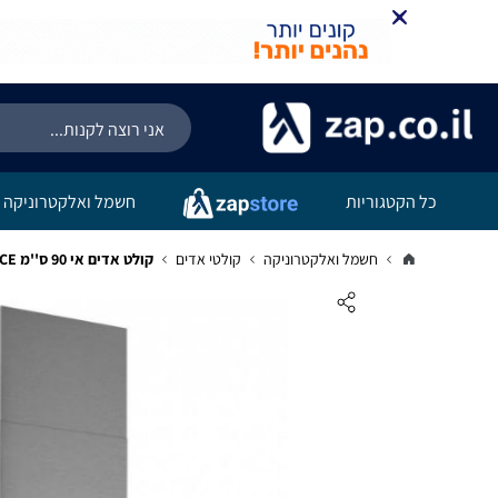
כל הקטגוריות
חשמל ואלקטרוניקה
חשמל ואלקטרוניקה
קולטי אדים
קולט אדים אי 90 ס''מ AIRFORCE איירפורס דגם F206 לבן