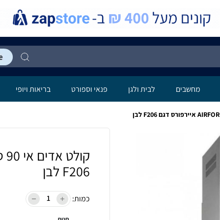
מחשבים
לבית ולגן
פנאי וספורט
בריאות ויופי
F206 לבן
כמות:
חנות