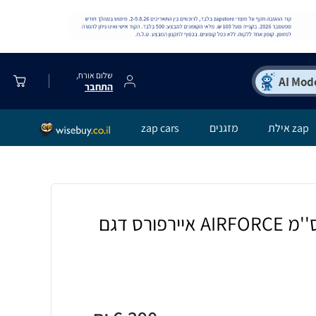
שלום אורח,
התחבר
zap אילת
מזגנים
zap cars
קולט אדים אי 90 ס''מ AIRFORCE איירפורס דגם