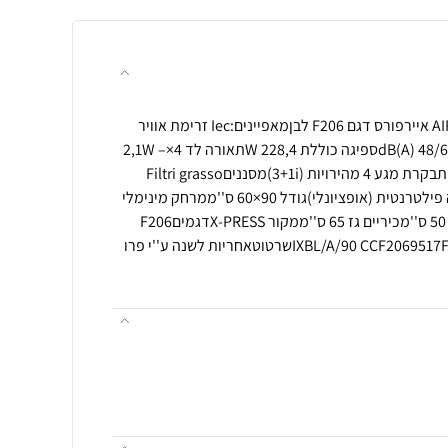
קולט אדים אי 90 ס''מ AIRFORCE איירפורס דגם F206 לבןמאפיינים:Iec זרימת אוויר
610 מ''ק לשעהרמת רעש 48/62/66 dB(A)ספיגה כוללת 228,4 Wתאורה לד 4×2,1W –
3500K – 589 לוקסמבנה ותכונותבקרת מגע 4 מהירויות (3+1i)מסנניםFiltri grasso
lavabiliפילטרי קרבון לפי גרסה פילטרנטית (אופציונלי)גודל 90×60 ס''ממרחק מינימלי
ממכסה המנועכיריים חשמליות 50 ס''מכיריים גז 65 ס''ממקור X-PRESSדגמיםF206
IXBL/A/90 CCF2069517F206 IXWH/A/90 CCF2069516שרטוטאחריות לשנה ע''י פרו