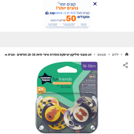
ילדים
מוצצים
זוג מוצצי סיליקון יוניסקס מסדרת איורי חיות 18-36 חודשים - מבית Tommee Tippee