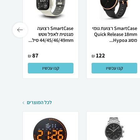
SmartCase רצועת גומי
SmartCase רצועה
Quick Release 18mm
מגנטית לאפל ווטש
סיליקו
מסוג Hypoa...
44/45/46/49mm סיל...
41mm לשעוני א
87
122
₪
₪
קנו עכשיו
קנו עכשיו
לכל המוצרים