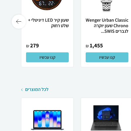
Wenger Urban Classic
שעון קיר LED דיגיטלי +
שעון 
Chrono שעון יוקרה
שלט רחוק
בעיצו
לגברים SWIS...
279
1,455
₪
₪
קנו עכשיו
קנו עכשיו
לכל המוצרים