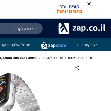
כל הקטגוריות
חשמל ואלקטרוניקה
מתנות ושונות
אביזרים לשעונים
רצועה לאפל ווטש 40/41/42mm סגנון Five Beads כסוף זהב