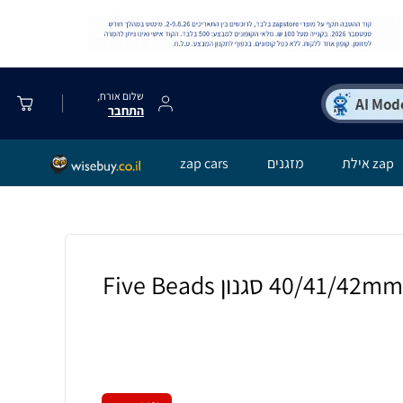
שלום אורח,
התחבר
zap אילת
מזגנים
zap cars
רצועה לאפל ווטש 40/41/42mm סגנון Five Beads