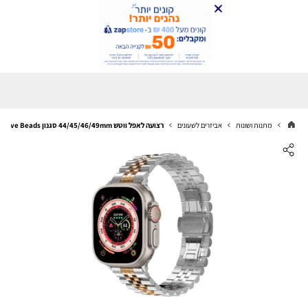
מתנות ושונות
אביזרים לשעונים
רצועה לאפל ווטש 44/45/46/49mm סגנון Five Beads כסוף זהב ורדים