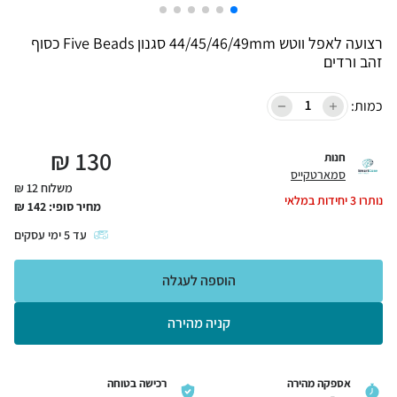
רצועה לאפל ווטש 44/45/46/49mm סגנון Five Beads כסוף
זהב ורדים
כמות:
₪
130
חנות
סמארטקייס
משלוח 12 ₪
נותרו
3
יחידות במלאי
מחיר סופי:
142
₪
עד
5
ימי עסקים
הוספה לעגלה
קניה מהירה
אספקה מהירה
רכישה בטוחה