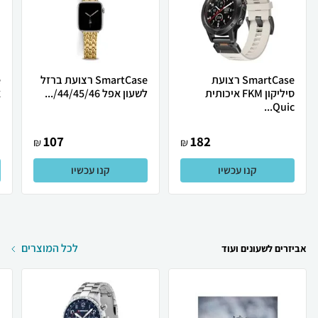
SmartCase רצועת
SmartCase רצועת ברזל
סיליקון FKM איכותית
לשעון אפל 44/45/46/...
א
Quic...
107
182
₪
₪
קנו עכשיו
קנו עכשיו
לכל המוצרים
אביזרים לשעונים ועוד