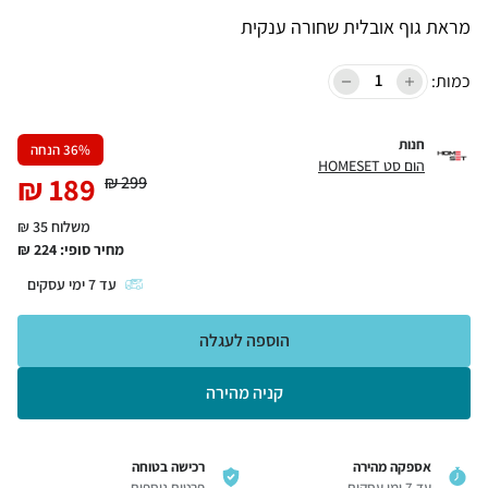
מראת גוף אובלית שחורה ענקית
כמות:
חנות
% הנחה
36
הום סט HOMESET
₪
189
₪
299
משלוח 35 ₪
מחיר סופי:
224
₪
עד
7
ימי עסקים
הוספה לעגלה
קניה מהירה
אספקה מהירה
רכישה בטוחה
עד 7 ימי עסקים
פרטים נוספים