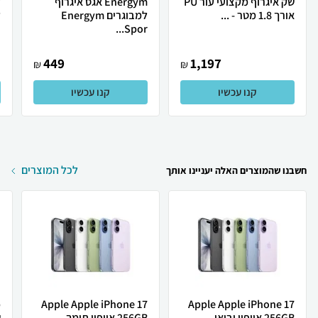
שק איגרוף מקצועי עור PU
Energym אגס איגרוף
ע
אורך 1.8 מטר - ...
למבוגרים Energym
ל
Spor...
449
1,197
₪
₪
קנו עכשיו
קנו עכשיו
לכל המוצרים
חשבנו שהמוצרים האלה יעניינו אותך
Apple Apple iPhone 17
Apple Apple iPhone 17
256GB אייפון יבואן...
256GB אייפון תומך ...
ש