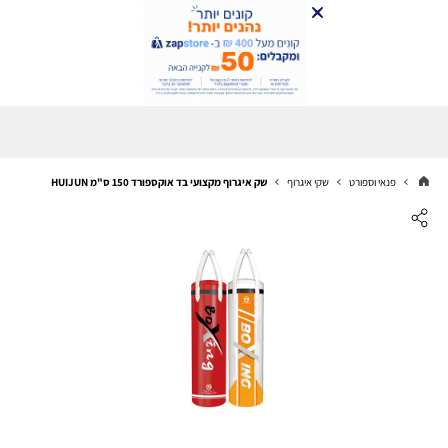
פנאי וספורט
שקי איגרוף
שק איגרוף מקצועי בד אוקספורד 150 ס"מ HUIJUN