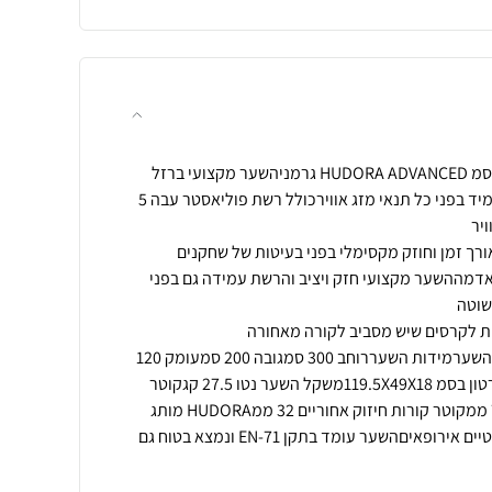
שער כדורגל ברזל מקצועי 300 סמ HUDORA ADVANCED גרמניהשער מקצועי ברזל
מגולוון צבוע בתנור בצבע לבן עמיד בפני כל תנאי מזג אווירכולל רשת פוליאסטר עבה 5
עמידות לאורך זמן וחוזק מקסימלי בפני בעיטות של שחקנים
אדמההשער מקצועי חזק ויציב והרשת עמידה גם בפני
בנוסף סקוטש בתחתית מסגרת השערמידות השעררוחב 300 סמגובה 200 סמעומק 120
סממשקל קרטון 30 קגמידות קרטון בסמ 119.5X49X18משקל השער נטו 27.5 קגקוטר
העמודים והקורות של השער 75 ממקוטר קורות חיזוק אחוריים 32 ממHUDORA מותג
גרמני עם בקרת איכות בסטנדרטיים אירופאיםהשער עומד בתקן EN-71 ונמצא בטוח גם