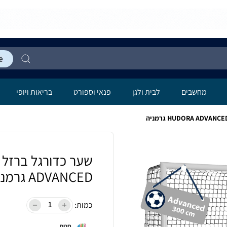
מחשבים
לבית ולגן
פנאי וספורט
בריאות ויופי
ADVANCED גרמניה
כמות:
חנות