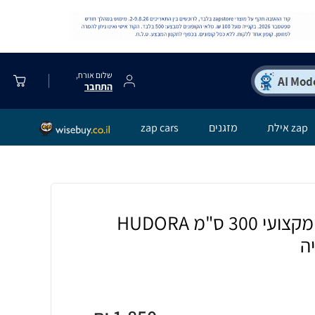
שלום אורח,
התחבר
zap אילת
מזגנים
zap cars
שער כדורגל ברזל מקצועי 300 ס"מ HUDORA