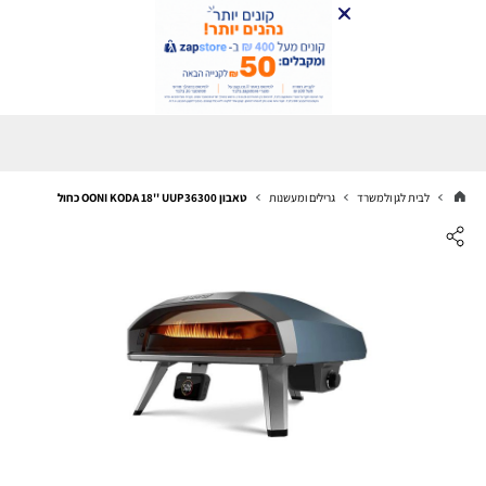
לבית לגן ולמשרד
גרילים ומעשנות
טאבון OONI KODA 18'' UUP36300 כחול