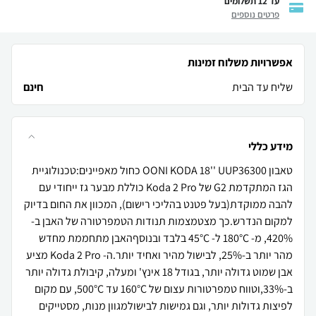
עד 12 תשלומים
פרטים נוספים
אפשרויות משלוח זמינות
שליח עד הבית
חינם
מידע כללי
טאבון OONI KODA 18'' UUP36300 כחול מאפיינים:טכנולוגיית
הגז המתקדמת G2 של Koda 2 Pro כוללת מבער גז ייחודי עם
להבה ממוקדת(בעל פטנט בהליכי רישום), המכוון את החום בדיוק
למקום הנדרש.כך מצטמצמות תנודות הטמפרטורה של האבן ב-
420%, מ- 180°C ל- 45°C בלבד ובנוסףהאבן מתחממת מחדש
מהר יותר ב-25%, לבישול מהיר ואחיד יותר.ה- Koda 2 Pro מציע
אבן שמוט גדולה יותר, בגודל 18 אינץ' ומעלה, קיבולת גדולה יותר
ב-33%,וטווח טמפרטורות עצום של 160°C עד 500°C, עם מקום
לפיצות גדולות יותר, וגם גמישות לבישולמגוון מנות, מסטייקים