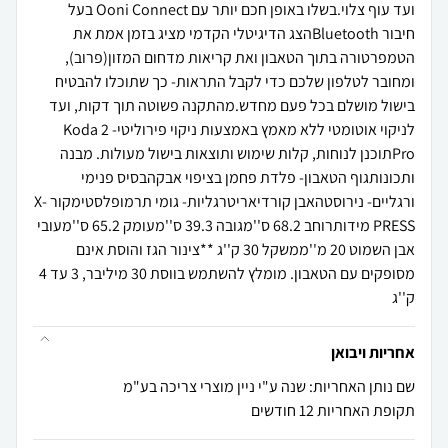
ועד עוף צלוי.⁠בשלו באופן חכם יותר עם Ooni Connect בעל
חיבור Bluetoothהצג הדיגיטלי הקדמי מציג בזמן אמת את
הטמפרטורה בתוך הטאבון ואת קריאות מדחום המזון(פרוב),
ומחובר לטלפון שלכם כדי לקבל התראות- כך שתוכלו להבטיח
בישול מושלם בכל פעם מחדש.⁠מהתקנה פשוטה תוך דקות, ועד
לניקוי אוטומטי ללא מאמץ באמצעות ניקוי פירוליטי- Koda 2
Proתוכנן לנוחות, קלות שימוש ותוצאות בישול מעולות. מבנה
ותכונותגוף הטאבון- פלדת פחמן בציפוי אבקהבסיס פנימי
ורגליים- נירוסטהאבן קורדיאריטרגליות- גומי תרמופלסטימקור X-
PRESS מידותרוחב 68.2 ס''מגובה 39.3 ס''מעומק 65.2 ס''מעובי
אבן השמוט 20 מ''ממשקל 30 ק''ג **צינור הגז והוסת אינם
מסופקים עם הטאבון. מומלץ להשתמש בווסת 30 מיליבר, 3 עד 4
ק''ג
אחריות ויבואן
שם נותן האחריות: שנה ע"י ניין מוצרי צריכה בע"מ
תקופת האחריות 12 חודשים