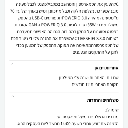
Cלהטעין את הסמארטפון והמחשב במקבילפטנט לכבל טעינה
מובנהמערכת נשלפת חלקה וכבל מתכוונן גמיש באורך של עד 70
ס''מטעינה מהירה POWERIQ 3.0זוג פורטים USB-C בהספק
משולב מירבי 35Wבטכנולוגיות POWERIQ 3.0 ו- GANהמוגנות
בפטנט וטוענות על התקן במהירות הגבוהה האפשריתמערכת
בטיחות ACTIVESHIELS 3.0משפרת את ההגנה על ידי ניטור חכם
של הטמפרטורהמתאימה את תפוקת ההספק של המטען בכדי
להגן על ההתקנים הנטענים
אחריות ויבואן
שם נותן האחריות: שנה ע"י המילטון
תקופת האחריות 12 חודשים
משלוחים והחזרות
הזמנה שתבוצע אחרי השעה 14:00 תחשב ליום העסקים הבא.