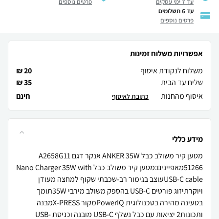
עד 7 ימי עסקים
פרטים נוספים
עד 6 תשלומים
פרטים נוספים
אפשרויות משלוח זמינות
משלוח לנקודת איסוף
20 ₪
שליח עד הבית
35 ₪
איסוף מהחנות
חינם
כתובת לאיסוף
מידע כללי
מטען קיר משולב כבל ANKER 35W אנקר דגם A2658G11
51266מאפיינים:מטען קיר משולב כבל Nano Charger 35W with
USB-C cableעוצב בגימור רב-שכבתי שקוף למחצה מעודן
ויוקרתיזוג פורטים USB-C בהספק משולב מירבי 35Wתומך
בטעינה מהירה בטכנולוגית PowerIQמקור X-PRESSמבנה
ותכונות2 יציאות עם כבל נשלף USB-C מובנה וכניסת USB-