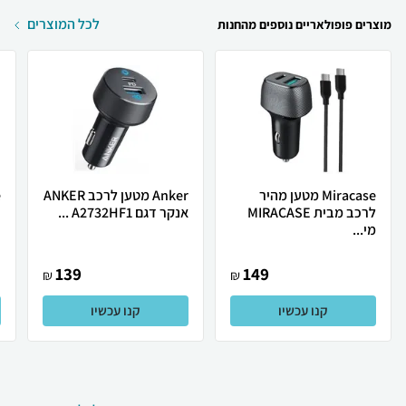
לכל המוצרים
מוצרים פופולאריים נוספים מהחנות
Miracase מטען מהיר
Anker מטען לרכב ANKER
לרכב מבית MIRACASE
אנקר דגם A2732HF1 ...
ב-
מי...
139
149
₪
₪
קנו עכשיו
קנו עכשיו