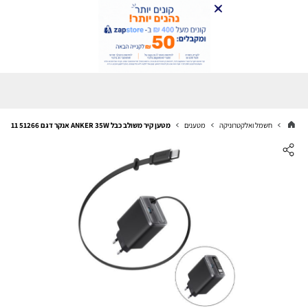
חשמל ואלקטרוניקה
מטענים
מטען קיר משולב כבל ANKER 35W אנקר דגם A2658G11 51266