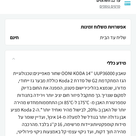
עד 12 תשלומים
פרטים נוספים
אפשרויות משלוח זמינות
שליח עד הבית
חינם
מידע כללי
טאבון OONI KODA 14'' UUP36000 שחור מאפיינים:טכנולוגיית
הגז המתקדמת G2 של סדרת Koda 2 כוללת מבער גז ייחודי,
מדורג, שנמצא בהליכירישום פטנט, המפנה את החום בדיוק
למקום שצריך.כך מתקבל פיזור חום יציב יותר וירידה בתנודות
טמפרטורת האבן מ- 175°C ל-85°C וכן התחממותמחדש מהירה
יותר של האבן ב-20%, לבישול מהיר ואחיד יותר*.ה-Koda 2 מציע
אבן גדולה יותר בגודל של למעלה מ-14 אינץ', ועדיין שומר על
מידות קומפקטיותוניידות מרשימה, 16 ק''ג בלבד.מהרכבה
מהירה תוך דקות, ועד ניקוי עצמי קל באמצעות ניקוי פירוליטי,