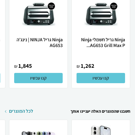
Ninja גריל חשמלי Ninja
Ninja גריל NINJA | נינג'ה
AG653 Grill Max P...
AG653
ד
1,845
1,262
₪
₪
קנו עכשיו
קנו עכשיו
לכל המוצרים
חשבנו שהמוצרים האלה יעניינו אותך