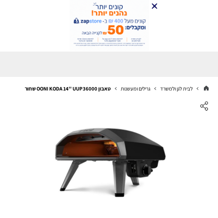
לבית לגן ולמשרד
גרילים ומעשנות
טאבון OONI KODA 14'' UUP36000 שחור