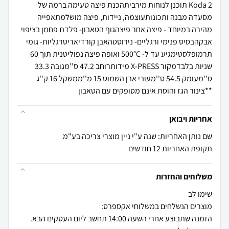
Koda 2 תוכנן לנוחות מירביתהכנת פיצה טעימה ברמה של
מסעדה מבנה ותכונותעוצמה, ניידות, פיצה מושלמתאפייה
מהירה במיוחד - פיצה אחר פיצהגוף הטאבון- פלדת פחמן בציפוי
אבקהבסיס פנימי ורגליים- נירוסטהאבן קורדיאריטרגליות- גומי
תרמופלסטימגיע עד ל- 500°C ואופה פיצה נפוליטנית תוך 60
שניות בלבדמקור X-PRESS מידותרוחב 47.2 ס''מגובה 33.3
ס''מעומק 54.5 ס''מעובי אבן השמוט 15 מ''ממשקל 16 ק''ג
**צינור הגז והוסת אינם מסופקים עם הטאבון
אחריות ויבואן
שם נותן האחריות: שנה ע"י ניין מוצרי צריכה בע"מ
תקופת האחריות 12 חודשים
משלוחים והחזרות
הזמנה שתבוצע אחרי השעה 14:00 תחשב ליום העסקים הבא.