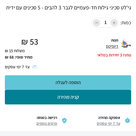
גי'לט סכיני גילוח חד-פעמיים לגבר 3 להבים - 5 סכינים עם ידית
כמות:
₪
53
חנות
דיופיקס
משלוח 15 ₪
נותרו
3
יחידות במלאי
מחיר סופי:
68
₪
עד
7
ימי עסקים
הוספה לעגלה
קניה מהירה
אספקה מהירה
רכישה בטוחה
עד 7 ימי עסקים
פרטים נוספים