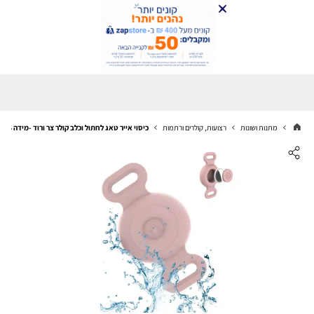
מתנות ושונות
רצועות, קולרים ורתמות
כיסוי אייר טאג לחתול וכלב קולר צר ורוד -מידה S