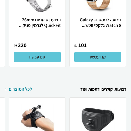
רצועה לסמסונג Galaxy
רצועת טיטניום 26mm
ר
Watch 8 גלקסי ווטש...
QuickFit לגרמין פניק...
א
220
101
₪
₪
קנו עכשיו
קנו עכשיו
לכל המוצרים
רצועות, קולרים ורתמות ועוד