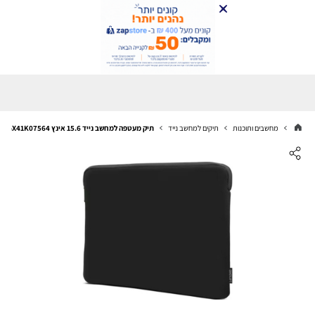
מחשבים ותוכנות
תיקים למחשב נייד
תיק מעטפה למחשב נייד 15.6 אינץ Lenovo Basic Sleeve GX41K07564 שחור