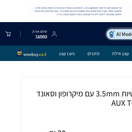
שלום אורח,
התחבר
zap אילת
מזגנים
zap cars
אוזניות In-Ear חוטיות 3.5mm עם מיקרופון וסאונד