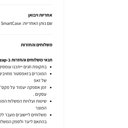
אחריות ויבואן
שם נותן האחריות: SmartCase
משלוחים והחזרות
תנאי משלוחים והחזרות ב-zap
בתקופת חגים ייתכנו עומסים 
המוכרים בזאפסטור מחויבים
של זאפ
זמן אספקה יעמוד על מקס' 7 ימי עסקים מיום הזמנה,
עסקים .
שיטות ועלויות המשלוח המוצ
המוצר
משלוחים ליישובים מעבר לקו
בהתאם ליעד ולספק המשלוח