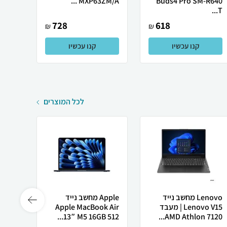
Buds4 Pro SM-R640
MXP63ZM/A ...
אלחוטי
T...
728
618
₪
₪
קנו עכשיו
קנו עכשיו
לכל המוצרים
Lenovo מחשב נייד
Apple מחשב נייד
Lenovo V15 | מעבד
Apple MacBook Air
רובוט
AMD Athlon 7120...
13″ M5 ‎16GB 512...
0 ULTRA