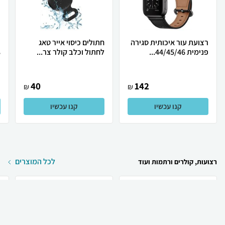
רצועת עור איכותית סגירה
חתולים כיסוי אייר טאג
ר
פנימית 44/45/46...
לחתול וכלב קולר צר...
.
40
142
₪
₪
קנו עכשיו
קנו עכשיו
לכל המוצרים
רצועות, קולרים ורתמות ועוד
₪
35
₪
28
קניה מהירה
הוספה לעגלה
12 ₪ למשלוח