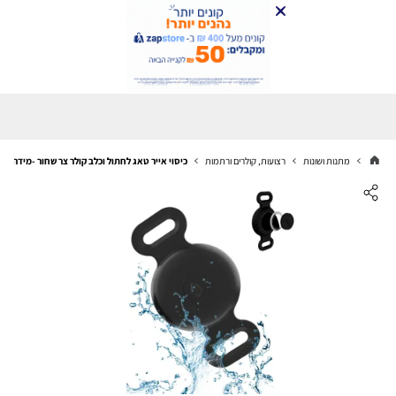
מתנות ושונות
רצועות, קולרים ורתמות
כיסוי אייר טאג לחתול וכלב קולר צר שחור -מידה S