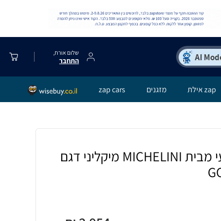
שלום אורח,
התחבר
zap אילת
מזגנים
zap cars
מגהץ קיטור מקצועי מבית MICHELINI מיקליני דגם
G