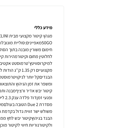
מידע כללי
50GOמאפיינים:סוליית מונו
לחלוטין מחום וקיטורמהירות ק
למיקרוסוויטץ'טרמוסטט אקטיבי
מקצועיים רק 1.35
הבגדיםקל יותר לניקויטרמוסטט
ומשפר את זמן הגיהוץ והתוצאו
קיטור יבש אדיר ורציףמבנה ות
ולקיטורנוריות חיווי לקיטור מו