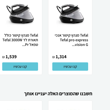
Tefal מגהץ ‏קיטור ‏אנכי
Tefal מגהץ קיטור כולל
Tefal pro express
תאורת לד Tefal 3000W
vision G...
טפאל Pr...
1,539
1,314
₪
₪
קנו עכשיו
קנו עכשיו
חשבנו שהמוצרים האלה יעניינו אותך