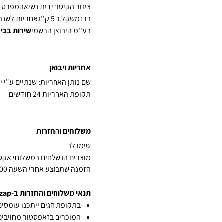
בע''מ היבואן הרשמי
שירות בבית
אחריות ויבואן
שם נותן האחריות: שנתיים ע"י י
תקופת האחריות 24 חודשים
משלוחים והחזרות
הזמנה שתבוצע אחרי השעה 14:00 תחשב ליום העסקים הבא. בכפוף למלאי
תנאי משלוחים והחזרות ב-zap
בתקופת חגים ייתכנו עומסים 
המוכרים בזאפסטור מחויבים