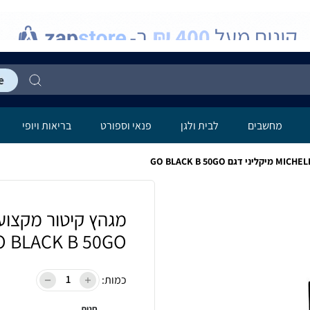
מחשבים
לבית ולגן
פנאי וספורט
בריאות ויופי
O BLACK B 50GO
כמות:
חנות