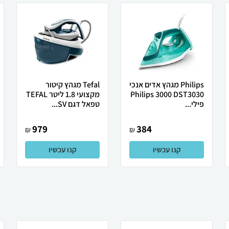
Philips מגהץ ‏אדים ‏אנכי
Tefal מגהץ קיטור
Philips 3000 DST3030
מקצועי 1.8 ליטר TEFAL
פילי...
טפאל דגם SV...
979
384
₪
₪
קנו עכשיו
קנו עכשיו