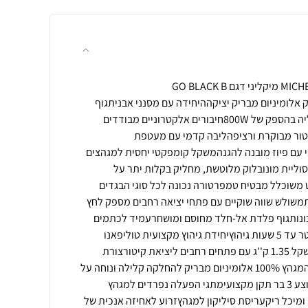
מגהץ קיטור מקצועי מבית MICHELINI מיקליני דגם GO BLACK B
בלוק אלומיניום מבריק יציקההיחידה עם מסנני אבניתגוף
חימום משורין מובנה בתוך הסוליה בהספק של 800Wחיבורים אלקטרוניים מבודדים
יטור מבוקרת ורציפהליבה קדמי עם מעטפת
 עם פיוז מובנה להגנהמשקל קומפקטי יחסית למגהצים
 ק''ג הודות לסוליית מונובלוק מלוטשת, מחליק בקלות יתר על
 משוכלל מבטיח טמפרטורה נכונה לכל סוגי הבגדים
תמשולש שווה שוקיים עם פתחי יציאה רחבים מספק לחץ
כונותגוף פלדת אל-חלד מחוסם ומושחרעמיד לכתמים
ופגעי זמןדוד פלדה ענק 2.3 ליטר עד 5 שעות גיהוץיחידת גיהוץ מקצועית טוליפאנו
מסדרת Due 2 הטובה בעולםמשקל 1.35 ק''ג עם פתחים רחבים ליציאת קיטורצורת
משולש ישר זווית גדול בקדמת המגהץ 100% אלומיניום מבריק להחלקה קלילה ונוחה על
הבגד בגיהוץקיטור יבש לחץ ממוצע 3 בר תקן מקצועימתגי הפעלה נפרדים למגהץ
כן ומיכל ריקעריסת סיליקון למגהץזרוע לאחיזה אנכית של