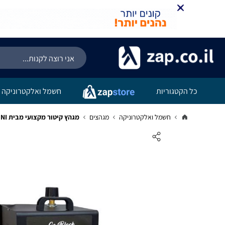
כל הקטגוריות
חשמל ואלקטרוניקה
חשמל ואלקטרוניקה
מגהצים
מגהץ קיטור מקצועי מבית MICHELINI מיקליני דגם GO BLACK B 50GO