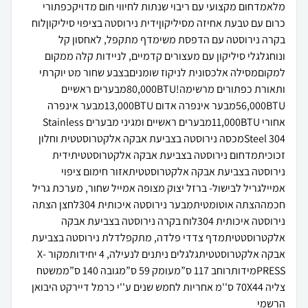
מלאמדחום מקצועי עם ריבוי שנתות לחיווי חום מדויקכפתורי
כרום עם טבעת אחיזה מסיליקוןידית נירוסטה בציפוי סיליקוןלוח
בקרה נירוסטה עם הדפסת משימדף מתקפל, לאחסון קל
ונוחגלגלי סיליקון עם מעצורים קדמיים, לניידות קלה ממקום
למקוםמסילה אלכסונית לניקוז שומניםבצבע שחור מט יוקרתי
ותאורת כפתורים מרשימה!80,000BTUמבערים ראשיים
56,000BTUמבער אינפרה אדום 13,000BTUמבער אינפרה
אחורי 11,000BTUמבערים ראשיים ומגיני מבערים Stainless
Steel 304מכסה נירוסטה בצביעת אבקה אלקטרוסטטית וחלון
זכוכיתמדחום נירוסטה בצביעת אבקה אלקטרוסטטיתידית
נירוסטה בצביעת אבקה אלקטרוסטטיתאזור חימום ציפוי
אמיילגריל לבישול- ברזל יצוק מצופה אמייל שחור, מערכת גריל
חכמההצתה אוטומטיתמבער נירוסטה איכותית 304לחצן הצתה
נירוסטה איכותית 304לוח בקרה נירוסטה בצביעת אבקה
אלקטרוסטטיתמדף צדדי פלדה, מתקפלדלת נירוסטה בצביעת
אבקה אלקטרוסטטיתגלגלים ניתנים לנעילה, 4 יחידותמקור X-
PRESSמידותרוחב 117 ס”מעומק 59 ס”מגובה 140 ס”ממשטח
צליה 70X44 ס''מ אחריות לחמש שנים ע''י כרמל דיירקט היבואן
הרשמי