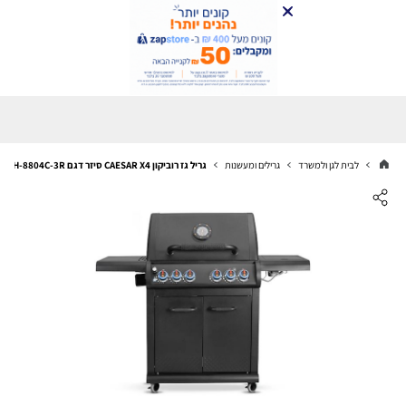
לבית לגן ולמשרד
גרילים ומעשנות
גריל גז רוביקון CAESAR X4 סיזר דגם ER-1H-8804C-3R