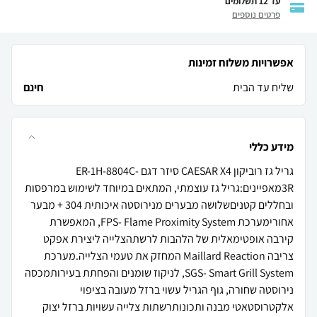
עד 12 תשלומים
פרטים נוספים
אפשרויות משלוח זמינות
שליח עד הבית
חינם
מידע כללי
גריל גז רוביקון CAESAR X4 סיזר דגם ER-1H-8804C-
3Rמאפיינים:גריל גז עוצמתי, המתאים במיוחד לשימוש במרפסות
ובחללים קטניםשלושה מבערים מנירוסטה איכותית 304 + מבער
אחורימערכת FPS- Flame Proximity System, המאפשרת
קירבה אופטימאלית של הלהבות לרשתהצלייה ליצירת אפקט
צריבה Maillard Reaction המחזק את טעמי הצלייה.מערכת
SGS- Smart Grill System, לניקוז שומנים והפחתת בעירותמכסה
נירוסטה שחורה, גוף הגריל עשוי ברזל מעובה בציפוי
אלקטרוסטאטי מבנה ותכונותרשתות צלייה עשויות ברזל יצוק