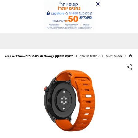
מתנות ושונות
אביזרים לשעונים
רצועת סיליקון Orange סגירה פנימית Quick Release 22mm טקסטורת נקודות