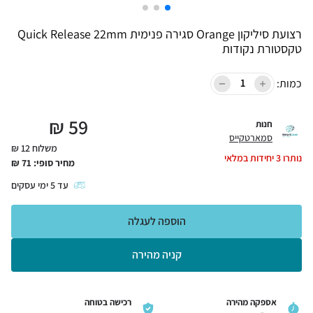
רצועת סיליקון Orange סגירה פנימית Quick Release 22mm
טקסטורת נקודות
כמות:
₪
59
חנות
סמארטקייס
משלוח 12 ₪
נותרו
3
יחידות במלאי
מחיר סופי:
71
₪
עד
5
ימי עסקים
הוספה לעגלה
קניה מהירה
אספקה מהירה
רכישה בטוחה