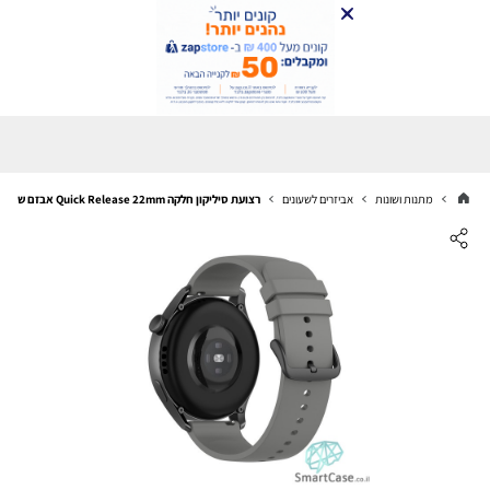
מתנות ושונות
אביזרים לשעונים
רצועת סיליקון חלקה Quick Release 22mm אבזם שחור Dark gray