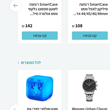
SmartCase רצועה
SmartCase רצועה
סיליקון לאפל ווטש
לשעון סמסונג גלקסי
44/45/46/49mm אד...
ווטש אולטרה סיל...
ner...
142
108
₪
₪
קנו עכשיו
קנו עכשיו
לכל המוצרים
Wenger Urban Classic
שעון שולחני יחודי עם
שעון 