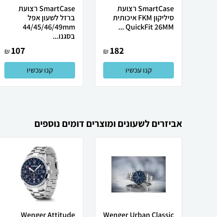
SmartCase רצועת
SmartCase רצועת
סיליקון FKM איכותית
ברזל לשעון אפל
44/45/46/49mm
QuickFit 26MM ...
בסגנו...
107
182
₪
₪
קנו עכשיו
קנו עכשיו
אביזרים לשעונים ומוצרים דומים נוספים
Wenger Attitude
Wenger Urban Classic