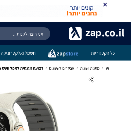
קניה מהירה
הוספה לעג
כל הקטגוריות
חשמל ואלקטרוניקה
מתנות ושונות
אביזרים לשעונים
רצועה מגנטית לאפל ווטש 44/45/46/49mm סיליקון עם גימור עור ואבזם STRATA דגם WA03 שמנת