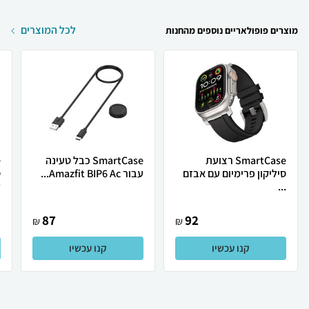
לכל המוצרים
מוצרים פופולאריים נוספים מהחנות
SmartCase רצועת
SmartCase כבל טעינה
סיליקון פרימיום עם אבזם
עבור Amazfit BIP6 Ac...
...
ל
87
92
₪
₪
קנו עכשיו
קנו עכשיו