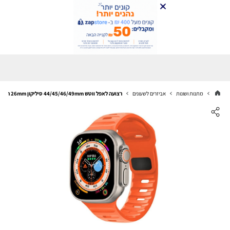
מתנות ושונות
אביזרים לשעונים
רצועה לאפל ווטש 44/45/46/49mm סיליקון 26mm רחב Orange 12#