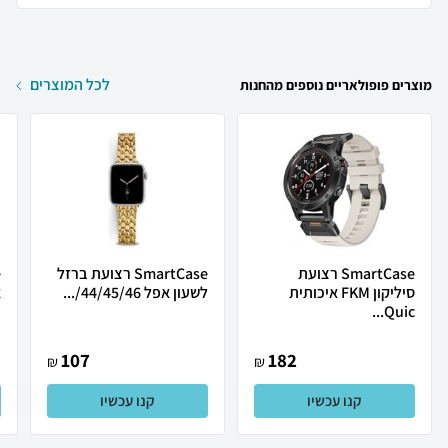
לכל המוצרים
מוצרים פופולאריים נוספים מהחנות
SmartCase רצועת
SmartCase רצועת ברזל
סיליקון FKM איכותית
לשעון אפל 44/45/46/...
א
Quic...
107
182
₪
₪
קנו עכשיו
קנו עכשיו