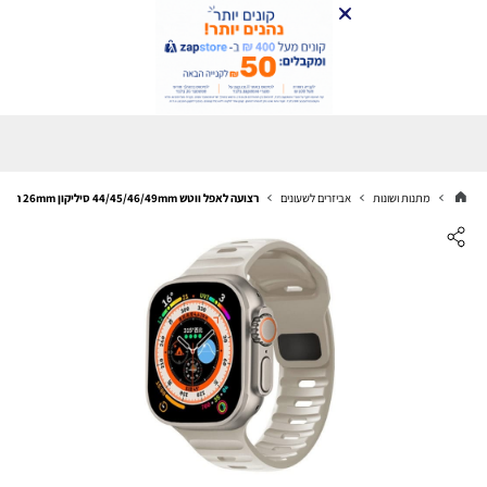
מתנות ושונות
אביזרים לשעונים
רצועה לאפל ווטש 44/45/46/49mm סיליקון 26mm רחב Beige 2#