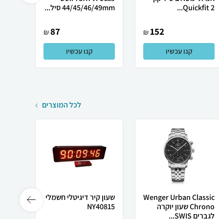
Quickfit 2...
44/45/46/49mm סיל...
14mm סגנון hre
87
152
₪
₪
קנו עכשיו
קנו עכשיו
לכל המוצרים
Wenger Urban Classic
שעון קיר דיגיטלי חשמלי
Chrono שעון יוקרה
NY40815
ס"מ ע
לגברים SWIS...
ותאורת