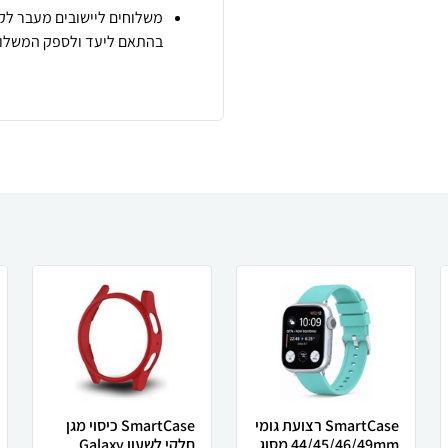
משלוחים ליישובים מעבר לקו
בהתאם ליעד ולספק המשלוח
SmartCase רצועת גומי
SmartCase כיסוי מגן
44/45/46/49mm מסוג
חלקי לשעון Galaxy