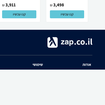
3,911
3,498
₪
₪
קנו עכשיו
קנו עכשיו
אודות
שימושי
השוואת מחירים zap אודות
שאלות ותשובות
תנאי שימוש
מדריך חנויות
האיזור האישי
נפילת מחירים
יצירת קשר
כל הקטגוריות
חוות דעת מוצרים