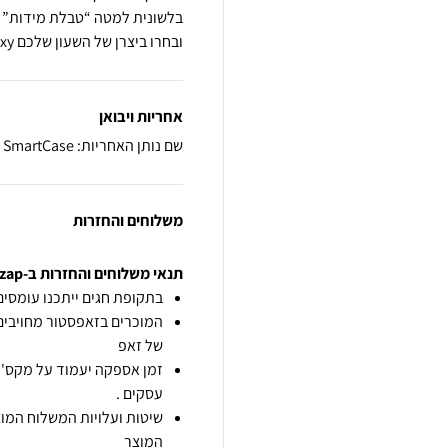
ובחרו ביצרן של השעון שלכם apple/Garmin/galaxy…
אחריות ויבואן
שם נותן האחריות: SmartCase
משלוחים והחזרות
תנאי משלוחים והחזרות ב-zap
בתקופת חגים ייתכנו עומסים 
המוכרים בזאפסטור מחויבים
של זאפ
זמן אספקה יעמוד על מקס' 7 ימי עסקים מיום הזמנה,
עסקים .
שיטות ועלויות המשלוח המוצ
המוצר