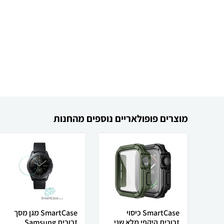
מוצרים פופולאריים נוספים מהחנות
SmartCase כיסוי
SmartCase מגן מסך
זכוכית היקפי מלא שני
זכוכית Samsung