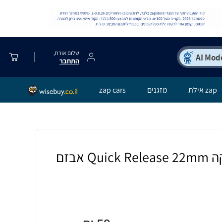
שלום אורח,
התחבר
zap אילת
מזגנים
zap cars
רצועת סיליקון חלקה Quick Release 22mm אבזם