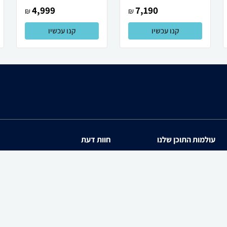
4,999
7,190
₪
₪
קנו עכשיו
קנו עכשיו
עולמות התוכן שלנו
חוות דעת
תיירות
iPhone 17
סופרמרקטים
Galaxy S26 Ultra SM-S94
מוצרים מבוקשים
iPhone 17 Pro
PowerShot SX740 HS
zap cars
Galaxy S26 SM-S942B/DS
WiseBuy