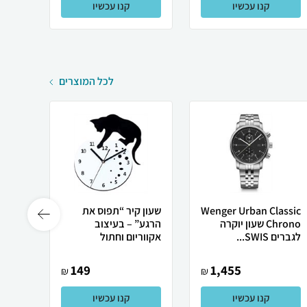
קנו עכשיו
קנו עכשיו
לכל המוצרים
Wenger Urban Classic
שעון קיר “תפוס את
שעון ק
Chrono שעון יוקרה
הרגע” – בעיצוב
Clock
לגברים SWIS...
אקווריום וחתול
149
1,455
₪
₪
קנו עכשיו
קנו עכשיו