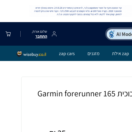
שלום אורח,
התחבר
zap אילת
מזגנים
zap cars
כיסוי היקפי מלא זכוכית Garmin forerunner 165