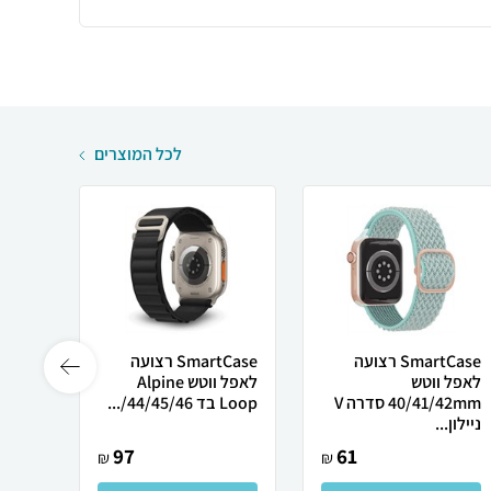
לכל המוצרים
SmartCase רצועה
SmartCase רצועה
לאפל ווטש
לאפל ווטש Alpine
צרה ל
40/41/42mm סדרה V
Loop בד 44/45/46/...
/49...
ניילון...
97
61
₪
₪