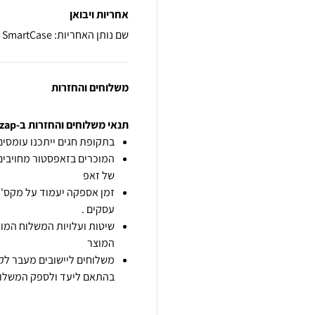
אחריות ויבואן
שם נותן האחריות: SmartCase
משלוחים והחזרות
תנאי משלוחים והחזרות ב-zap
בתקופת חגים ייתכנו עומסים 
המוכרים בזאפסטור מחויבים
של זאפ
זמן אספקה יעמוד על מקס' 7 ימי עסקים מיום הזמנה,
עסקים .
שיטות ועלויות המשלוח המוצ
המוצר
משלוחים ליישובים מעבר לקו
בהתאם ליעד ולספק המשלוח