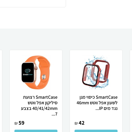
SmartCase כיסוי מגן
SmartCase רצועת
לשעון אפל ווטש 46mm
סיליקון אפל ווטש
נגד מים IP...
40/41/42mm בצבע
7...
59
42
₪
₪