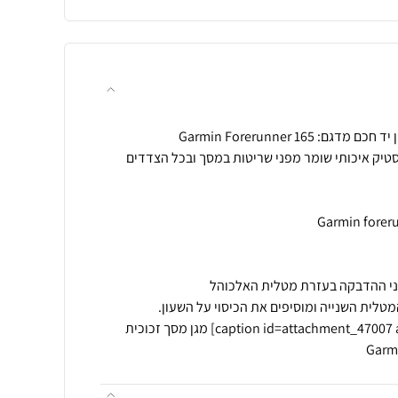
[caption id=attachment_47007 align=alignnone width=541] מגן מסך זכוכית
Garmi