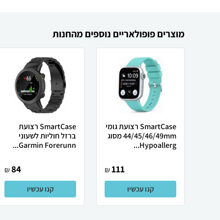
מוצרים פופולאריים נוספים מהחנות
SmartCase רצועת גומי
SmartCase רצועת
44/45/46/49mm מסוג
ברזל חוליות לשעוני
Garmin Forerunn...
Hypoallerg...
84
111
₪
₪
קנו עכשיו
קנו עכשיו