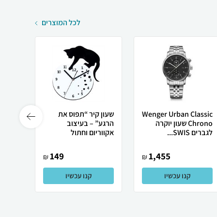
לכל המוצרים
Wenger Urban Classic
שעון קיר “תפוס את
שעון ק
Chrono שעון יוקרה
הרגע” – בעיצוב
Clock
לגברים SWIS...
אקווריום וחתול
149
1,455
₪
₪
קנו עכשיו
קנו עכשיו