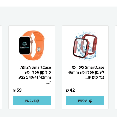
SmartCase כיסוי מגן
SmartCase רצועת
לשעון אפל ווטש 46mm
סיליקון אפל ווטש
נגד מים IP...
40/41/42mm בצבע
7...
59
42
₪
₪
קנו עכשיו
קנו עכשיו