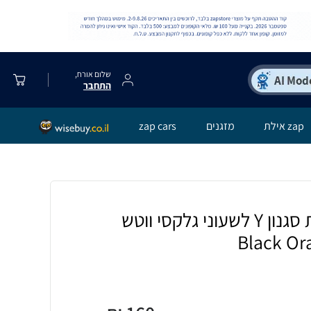
שלום אורח,
התחבר
zap אילת
מזגנים
zap cars
רצועת ברזל חוליות סגנון Y לשעוני גלקסי ווטש