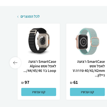
לכל המוצרים
SmartCase רצועה
SmartCase רצועה
לאפל ווטש
לאפל ווטש Alpine
צרה ל
40/41/42mm סדרה V
Loop בד 44/45/46/...
/49...
ניילון...
97
61
₪
₪
קנו עכשיו
קנו עכשיו