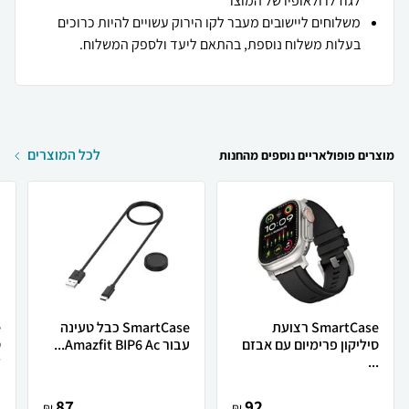
לגודלו ולאופיו של המוצר
משלוחים ליישובים מעבר לקו הירוק עשויים להיות כרוכים
בעלות משלוח נוספת, בהתאם ליעד ולספק המשלוח.
לכל המוצרים
מוצרים פופולאריים נוספים מהחנות
SmartCase רצועת
SmartCase כבל טעינה
סיליקון פרימיום עם אבזם
עבור Amazfit BIP6 Ac...
...
ל
87
92
₪
₪