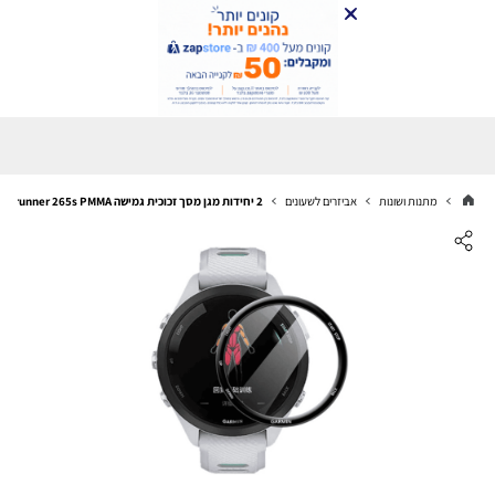
מתנות ושונות
אביזרים לשעונים
2 יחידות מגן מסך זכוכית גמישה Garmin Forerunner 265s PMMA