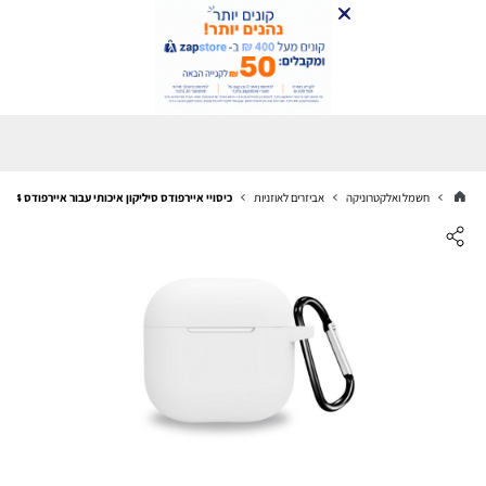
חשמל ואלקטרוניקה
אביזרים לאוזניות
כיסויי איירפודס סיליקון איכותי עבור איירפודס 4 לבן